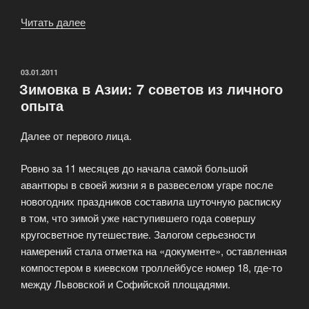
Читать далее
«Как
фрилансеры
зимуют
в
ОПУБЛИКОВАНО
03.01.2011
Зимовка в Азии: 7 советов из личного
Тайланде»
опыта
Далее от первого лица.
Ровно за 11 месяцев до начала самой большой
авантюры в своей жизни я в развеселом угаре после
новогодних праздников составила шуточную расписку
в том, что зимой уже наступившего года совершу
кругосветное путешествие. Залогом серьезности
намерений стала отметка на «документе», оставленная
компостером в киевском троллейбусе номер 18, где-то
между Львовской и Софийской площадями.