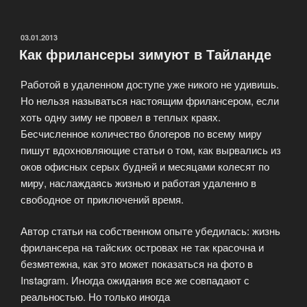
Гоа
—
Тусовки
ОПУБЛИКОВАНО
03.01.2013
Как фрилансеры зимуют в Тайланде
и
отдых»
Работой в удаленном доступе уже никого не удивишь.
Но нельзя называться настоящим фрилансером, если
хоть одну зиму не провел в теплых краях.
Бесчисленное количество блогеров по всему миру
пишут вдохновляющие статьи о том, как вырвались из
оков офисных серых будней и месяцами колесят по
миру, наслаждаясь жизнью и работая удаленно в
свободное от приключений время.
Автор статьи на собственном опыте убедилась: жизнь
фрилансера на тайских островах не так красочна и
безмятежна, как это может показаться на фото в
Instagram. Иногда ожидания все же совпадают с
реальностью. Но только иногда