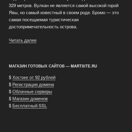
329 метров. Вулкан не является самой высокой горой
Явы, но самый известный в своем роде. Бромо — это
самая посещаемая туристическая
достопримечательность острова.
Читать далее
«Остров
Ява.
Вулкан
Бромо
МАГАЗИН ГОТОВЫХ САЙТОВ — MARTSITE.RU
яванская
достопримечательность»
$
Хостинг от 92 рублей
$
Регистрация домена
$
Облачные серверы
$
Магазин доменов
$
Бесплатный SSL