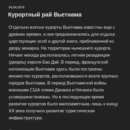
ОПУБЛИКОВАНО
04.04.2019
Курортный рай Вьетнама
Отдельно взятые курорты Вьетнама известны еще с
древних времен, и они предназначались для отдыха
царствующих особ и другой знати, приближенной ко
двору монарха. На территории нынешнего курорта
Нячанг некогда располагалась летняя резиденция
(дворец) короля Бао Дай. В период, французской
колонизации Вьетнама здесь были построены
множество курортов, располагавшихся возле крупных
городов Вьетнама. В период Вьетнамской войны
военными США пляжи Дананга и Нячанга были
усовершенствованы. Но в последующее время
развитие курортов было малозаметным, лишь к концу
XX века получило развитие туристическая
инфраструктура.