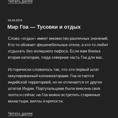
Читать далее
«Курортный
рай
Вьетнама»
ОПУБЛИКОВАНО
04.04.2019
Мир Гоа — Тусовки и отдых
Слово «отдых» имеет множество различных значений.
Кто-то обожает фешенебельные отели, а кто-то любит
отдыхать без излишнего пафоса. Если вам близка
вторая категория, тогда северная часть Гоа для вас.
Исторически сложилось так, что это первый штат
оккупированный колонизаторами. Гоа остается
индийской территорией, но он отличается от других
штатов Индии. Португальцами была внесена своя
лепта и сейчас на Гоа можно встретить старинные
монастыри, виллы и крепости.
Читать далее
«Мир