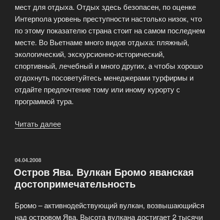
мест для отдыха. Отдых здесь безопасен, по оценке
опыта»
Интерпола уровень преступности настолько низок, что
по этому показателю страна стоит на самом последнем
месте. Во Вьетнаме много видов отдыха: пляжный,
экологический, экскурсионно-исторический,
спортивный, лечебный и много других, а чтобы хорошо
отдохнуть посоветуйтесь менеджерами турфирмы и
отдайте предпочтение тому или иному курорту с
программой тура.
Читать далее
«Вьетнам.
Отдых
по-
вьетнамски»
ОПУБЛИКОВАНО
04.04.2008
Остров Ява. Вулкан Бромо яванская
достопримечательность
Бромо – активнодействующий вулкан, возвышающийся
над островом Ява. Высота вулкана достигает 2 тысячи