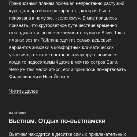
Грандиозным планам помешал непрестанно растущий
курс доллара и потеря зарплаты, которая была
привязана к нему же, «зеленому». В мае пришлось
признать, что кругосветное путешествие временно
откладыватся, но все же зимовать нужно в Азии. Так в
планах возник Тайланд один из самых дешевых
вариантов зимовки в комфортных климатических
условиях, а затем спонтанно в маршруте появился
когда-то недосягаемый даже в мечтах остров Бали.
Чего уж там мелочиться, если пришлось пожертвовать
Филиппинами и Нью-Йорком.
Читать далее
«Зимовка
в
Азии:
7
ОПУБЛИКОВАНО
04.04.2009
Вьетнам. Отдых по-вьетнамски
советов
из
Вьетнам находится в десятке самых привлекательных
личного