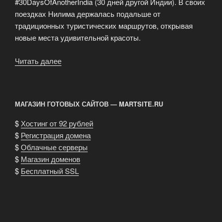
#30DaysOfAnotherIndia (30 дней другой Индии). В своих
поездках Нилима держалась подальше от
традиционных туристических маршрутов, открывая
новые места удивительной красоты.
Читать далее
«Неизвестная
Индия:
удивительные
места
МАГАЗИН ГОТОВЫХ САЙТОВ — MARTSITE.RU
вдали
от
$
Хостинг от 92 рублей
традиционных
$
Регистрация домена
маршрутов»
$
Облачные серверы
$
Магазин доменов
$
Бесплатный SSL
.