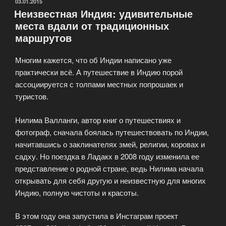
Тусовки
ОПУБЛИКОВАНО
03.01.2015
Неизвестная Индия: удивительные
и
места вдали от традиционных
отдых»
маршрутов
Многим кажется, что об Индии написано уже
практически всё. А путешествие в Индию порой
ассоциируется с толпами местных попрошаек и
туристов.
Нилима Валланги, автор книг о путешествиях и
фотограф, сначала боялась путешествовать по Индии,
начитавшись о заклинателях змей, религии, коровах и
садху. Но поездка в Ладакх в 2008 году изменила ее
представление о родной стране, ведь Нилима начала
открывать для себя другую и неизвестную для многих
Индию, полную чистоты и красоты.
В этом году она запустила в Инстаграм проект