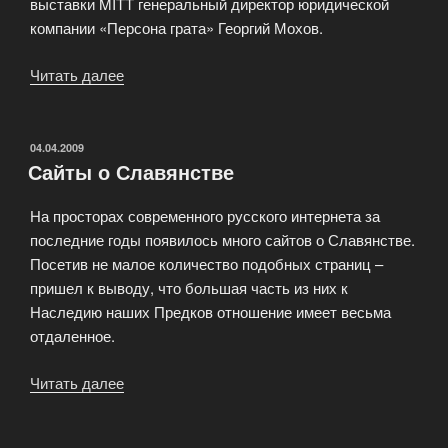
выставки MITT генеральный директор юридической
компании «Персона грата» Георгий Мохов.
Читать далее
«На
что
чаще
всего
ОПУБЛИКОВАНО
04.04.2009
Сайты о Славянстве
жалуются
российские
На просторах современного русского интернета за
туристы
последние годы появилось много сайтов о Славянстве.
в
Посетив не малое количество подобных страниц –
суде»
пришел к выводу, что большая часть из них к
Наследию наших Предков отношение имеет весьма
отдаленное.
Читать далее
«Сайты
о
Славянстве»