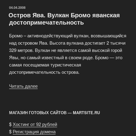
ОПУБЛИКОВАНО
04.04.2008
Остров Ява. Вулкан Бромо яванская
достопримечательность
Бромо – активнодействующий вулкан, возвышающийся
над островом Ява. Высота вулкана достигает 2 тысячи
329 метров. Вулкан не является самой высокой горой
Явы, но самый известный в своем роде. Бромо — это
самая посещаемая туристическая
достопримечательность острова.
Читать далее
«Остров
Ява.
Вулкан
Бромо
МАГАЗИН ГОТОВЫХ САЙТОВ — MARTSITE.RU
яванская
достопримечательность»
$
Хостинг от 92 рублей
$
Регистрация домена